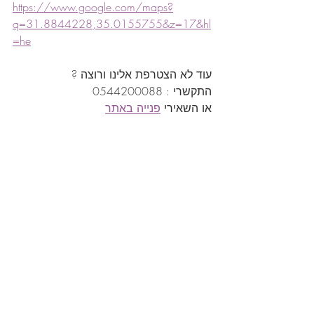
https://www.google.com/maps?
q=31.8844228,35.0155755&z=17&hl
=he
עוד לא הצטרפת אלינו ורוצה ?
התקשרי : 0544200088
או השאירי 
פנייה באתר