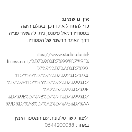
איך נרשמים:
כדי להתחיל את דרכך בעולם היוגה 
בסטודיו דניאל פיטנס, ניתן להשאיר פנייה 
דרך האתר הרשמי של הסטודיו:
https://www.studio.daniel-
fitness.co.il/%D7%90%D7%99%D7%9E%
D7%95%D7%A0%D7%99-
%D7%99%D7%95%D7%92%D7%94-
%D7%9E%D7%95%D7%93%D7%99%D7
%A2%D7%99%D7%9F-
%D7%9E%D7%9B%D7%91%D7%99%D7
%9D-%D7%A8%D7%A2%D7%95%D7%AA
 ליצור קשר טלפונית עם המספר הזמין 
באתר: 0544200088