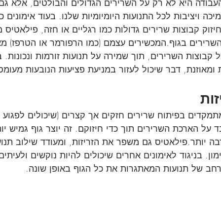
עבודה היא לא רק על השרירים הגדולים והבולטים, אלא גם
ה ויציבות לכל התנועות היומיומיות שלנו. בעוד אימונים כ
וק קבוצות שרירים גדולות כמו רגליים או חזה, פילאטיס מק
השרירים בגוף.המכשירים עצמם (כמו הרפורמר או הטרפז) מ
קבוצות השרירים, תוך שמירה על תנועות זורמות ונכונות. בז
ומאוזנת, דבר שיכול לעזור במניעת פציעות הנובעות מעומס
תמקדים בפיתוח שרירים חזקים אך קצרים (שיכולים לפגוע ב
 על הארכת השרירים תוך כדי חיזוקם. זה יוצר גוף גמיש יו
ה יותר.פילאטיס גם משפר את הזריזות, ומעודד שילוב תנוע
מון. בניגוד לאימונים אחרים שיכולים להיות נוקשים ולעיתים 
רחב של תנועות המאתגרות את כל הגוף באופן שונה.