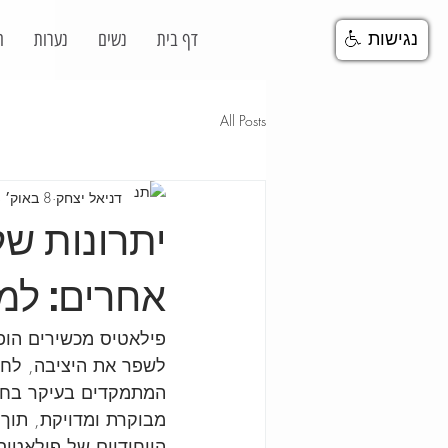
דף בית
נשים
נערות
ח
נגישות
All Posts
דניאל יצחק
8 באוק׳ 2024
יתרונות של
אחרים: למ
פילאטיס מכשירים הופך
לשפר את היציבה, לחזק
המתמקדים בעיקר בחיז
מבוקרת ומדויקת, תוך 
הייחודיים של פילאטי