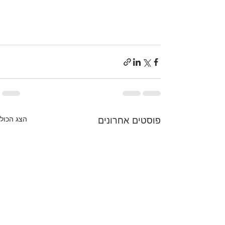
כושר, אימון, סטודיו, נשים, מודיעין, תזונה, 
קהילה, תומכת, גילאים.
פוסטים אחרונים
הצג הכול