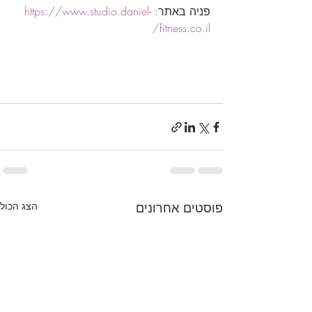
פניה באתר: 
https://www.studio.daniel-
fitness.co.il/
נשים, כושר, מודיעין, סטודיו דניאל פיטנס, 
אימון מותאם, תמיכה נשית, ייעוץ אישי, 
תוכניות תזונה, בריאות, קשר ישיר.
פוסטים אחרונים
הצג הכול