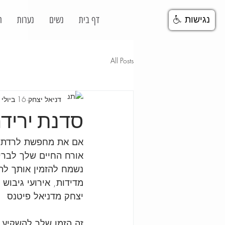
דף בית
נשים
נערות
ח
נגישות
All Posts
דניאל יצחק
16 ביולי 2021
סדנת יריד
אם את מחפשת לרדת ב
אורח החיים שלך לבריא
נשמח להזמין אותך לתו
מדידות, אירועי גיבוש
יצחק מדניאל פיטנס
זה הזמן שלך להשקיע 