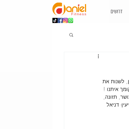
דרושים
 לשנות את 
ך איתנו !  
שר, תזונה, 
ין- דניאל 