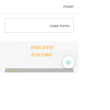
תגובות
כתיבת תגובה...
תוכנית "כלה מחוטבת" – 90
תוכנית תזונה "אמא חוזרת
לעצמה" – 90 יום לירידה
במשקל
לפרטים נוספים
השאירו פנייה