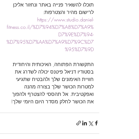
תוכלו להשאיר פנייה באתר ונחזור אליכן 
לרישום מהיר והצטרפות:
https://www.studio.daniel-
fitness.co.il/%D7%94%D7%A8%D7%A9%
D7%9E%D7%94-
%D7%95%D7%AA%D7%A9%D7%9C%D7
%95%D7%9D
התקשורת הפתוחה, האיכותית והיחודית 
בסטודיו דניאל פיטנס יכולה לשדרג את 
חוויית האימונים שלך ולהבטיח שתגיעי 
למטרות הכושר שלך בצורה מהנה 
ואפקטיבית. אל תהססי להצטרף ולהפוך 
את הכושר לחלק מסדר היום היומי שלך!