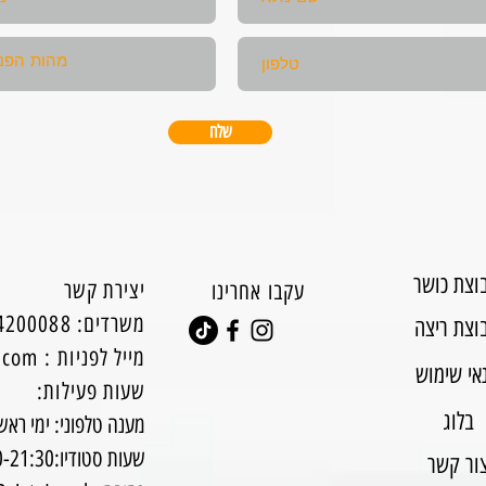
שלח
וצת כושר
יצירת קשר
עקבו אחרינו
0544200088 :משרדים
וצת ריצה
מייל לפניות
:
l.com
אי שימוש
:שעות פעילות
בלוג
מענה טלפוני: ימי ראשון עד ח
שעות סטודיו:8:30-21:30
ור קשר