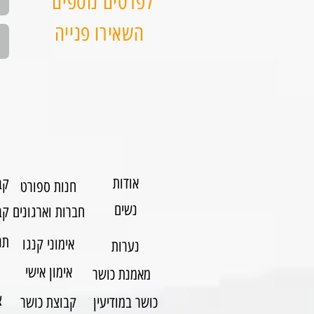
לפרטים נוספים
השאירו פנייה
אודות
קב
חנות ספורט
נשים
חברות וארגונים
קב
תנ
אימוני קנגו
נערות
אימון אישי
מאמנת כושר
צ
כושר במודיעין
קבוצת כושר