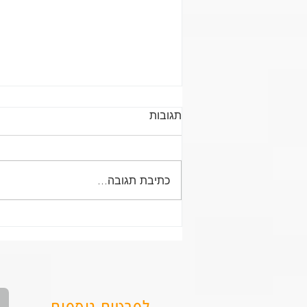
תגובות
כתיבת תגובה...
סטודיו לאימוני כוח וחיטוב
לנשים במורשת מודיעין - הדרך
החכמה להתחזק, להתחטב
ולהתמיד