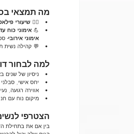
מה תמצאי בסט
🧘‍♀️ 
שיעורי פילאט
💪 
אימוני כוח עד
אימוני אירובי- 
ספי
💬 קהילה נשית תו
למה לבחור דוו
ניסיון של שנים בא
יחס אישי, סבלני 
אווירה רגועה, נע
מיקום נוח עם חני
הצטרפי לנשים
בין אם את בתחילת הד