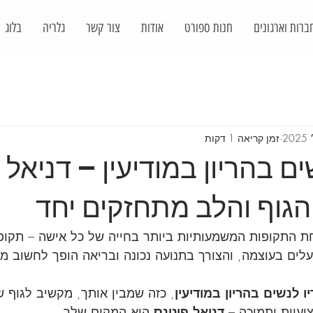
ברות וארגונים
חנות ספורט
אודות
צור קשר
גלריה
בלוג
זמן קריאה 1 דקות
ים בהריון במודיעין – דניאל 
הגוף והלב מתחזקים יחד
ת התקופות המשמעותיות ביותר בחייה של כל אישה – תקופ
לים בעוצמה, והצורך בתנועה נכונה ובריאה הופך לחשוב מ
ו לנשים בהריון במודיעין
, כזה שמבין אותך, מקשיב לגוף ש
יות ותמיכה – 
דניאל פיטנס
 הוא המקום שלך.