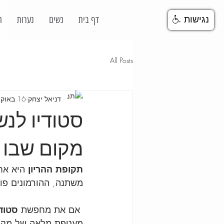
דף בית
נשים
נערות
ח
נגישות
All Posts
דניאל יצחק
16 באוק׳ 2025
סטודיו לנש
מקום שבו 
תקופת ההריון
 היא אח
משתנה, ההורמונים פוע
 אם את מחפשת 
סטודי
מעטפת מלאה של מקצוע