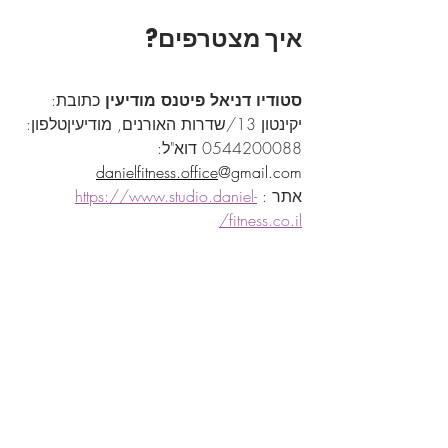
איך מצטרפים?
סטודיו דניאל פיטנס מודיעין 
כתובת: 
יקינטון 13/שדרות האורנים, מודיעיןטלפון: 
0544200088 דוא"ל: 
danielfitness.office
@gmail.com
אתר : 
https://www.studio.daniel-
fitness.co.il/
סטודיו פילאטיס מכשירים מודיעין
אימוני כושר לנשים במודיעין, פילאטיס 
מכשירים לנשים בלבד, סטודיו דניאל 
פיטנס מודיעין, ספינינג לנשים מודיעין, 
אימוני קנגו גאמפ מודיעין, יוגה לנשים 
מודיעין, חיטוב לנשים מודיעין, כושר לנשים 