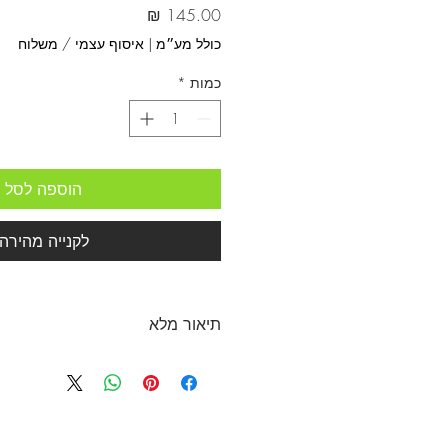
מחיר
כולל מע״מ
|
איסוף עצמי / משלוח
כמות
*
הוספה לסל
לקנייה מהירה
תיאור מלא
מכיל:
תמצית פטרוזיליה 🌿
אשלגן ⚡
מגנזיום 💧