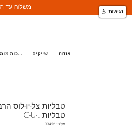
SALE26 : משלוח עד הבית בעלות 15 ש"ח
נגישות
אודות
שייקים
ערכות מומלצות
טבליות C-U-L
מק"ט: 33456