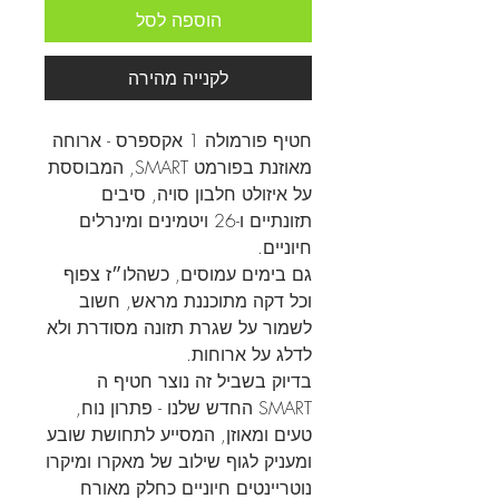
הוספה לסל
לקנייה מהירה
חטיף פורמולה 1 אקספרס - ארוחה
מאוזנת בפורמט SMART, המבוססת
על איזולט חלבון סויה, סיבים
תזונתיים ו-26 ויטמינים ומינרלים
חיוניים.
גם בימים עמוסים, כשהלו״ז צפוף
וכל דקה מתוכננת מראש, חשוב
לשמור על שגרת תזונה מסודרת ולא
לדלג על ארוחות.
בדיוק בשביל זה נוצר חטיף ה
SMART החדש שלנו - פתרון נוח,
טעים ומאוזן, המסייע לתחושת שובע
ומעניק לגוף שילוב של מאקרו ומיקרו
נוטריינטים חיוניים כחלק מאורח