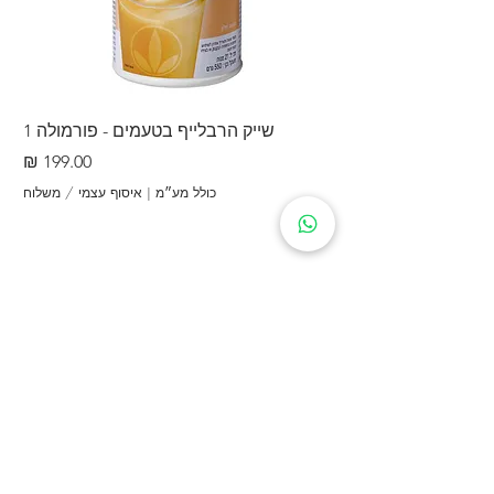
שייק הרבלייף בטעמים - פורמולה 1
שייק 
מחיר
כולל מע״מ
|
איסוף עצמי / משלוח
מידע נוסף
הצהרת פרטיות
הצהרת נגישות
תקנון אתר