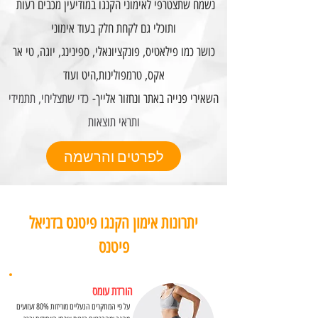
נשמח שתצטרפי לאימוני הקנגו במודיעין מכבים רעות
ותוכלי גם לקחת חלק בעוד אימוני
כושר כמו פילאטיס, פונקציונאלי, ספינינג, יוגה, טי אר
אקס, טרמפולינות,היט ועוד
השאירי פנייה באתר ונחזור אלייך-
כדי שתצליחי, תתמידי
ותראי תוצאות
לפרטים והרשמה
יתרונות אימון הקנגו פיטנס בדניאל
פיטנס
הורדת עומס
על פי המחקרים הנעליים מורידות 80% זעזועים