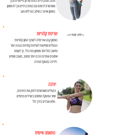
מהגב ומהברכיים בזכות צורתן הייחודית ובכך
מאפשרת לנשים עם בעיות ברכיים וגב להתאמן
באימון אירובי בשילוב כוח ללא כאב
שריפת קלוריות
באימון קנגו את יכולה לשרוף המון קלוריות!
הנעליים מסייעות לשריפת קלוריות גבוהה יותר
וחיטוב גדול יותר מאימון כוח רגיל. כך לעומת
אימונים אחרים הרבה יותר מחטב, מעצב ומסייע
לירידה במשקל מהירה.
יציבה
הנעליים מאפשרות לחזק את היציבות,
שיווי המשקל ושימוש בשרירים פנימיים
שלא עובדים בדרך כלל.
התאמה אישית