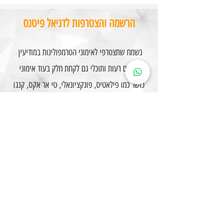
הרשמה והצטרפות לדניאל פיטנס
נשמח שתצטרפי לאימוני הטרמפולינות במודיעין
מכבים רעות ותוכלי גם לקחת חלק בעוד אימוני
כושר כמו פילאטיס, פונקציונאלי, טי אר אקס, קנגו
ג'אמפ ,היט ועוד
השאירי פנייה באתר ונחזור אלייך-
כדי שתצליחי,
תתמידי ותראי תוצאות
לפרטים והרשמה
שאלות ותשובות