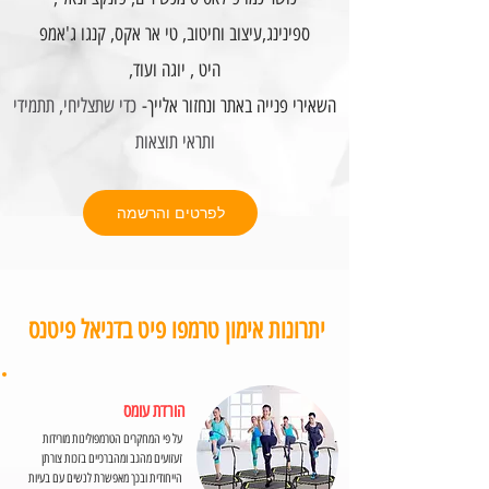
ספינינג,עיצוב וחיטוב, טי אר אקס, קנגו ג'אמפ
,היט , יוגה ועוד
השאירי פנייה באתר ונחזור אלייך-
כדי שתצליחי, תתמידי
ותראי תוצאות
לפרטים והרשמה
יתרונות אימון טרמפו פיט בדניאל פיטנס
הורדת עומס
על פי המחקרים הטרמפולינות מורידות
זעזועים מהגב ומהברכיים בזכות צורתן
הייחודית ובכך מאפשרת לנשים עם בעיות