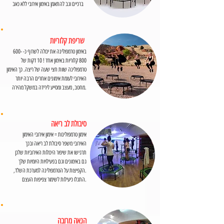
ברכיים וגב להתאמן באימון אירובי ללא כאב
שריפת קלוריות
באימון טרמפולינה את יכולה לשרוף כ- 600-
800 קלוריות באימון אחד ! 10 דקות של
טרמפולינה שוות חצי שעה של ריצה. כך האימון
האירובי לעומת אימונים אחרים הרבה יותר
מחטב, מעצב ומסייע לירידה במשקל מהירה.
סיבולת לב ריאה
אימון טרמפולינות = אימון אירובי האימון
האירובי משפר סיבולת לב ריאה ובכך
תרגישו את שיפור היכולות האירוביות שלכן
גם באימונים וגם בפעילויות היומיות שלך
.הקפיצות על הטרמפולינה למערכת השלד,
התגלו כיעילות לשימור צפיפות העצם.
הנאה מרובה