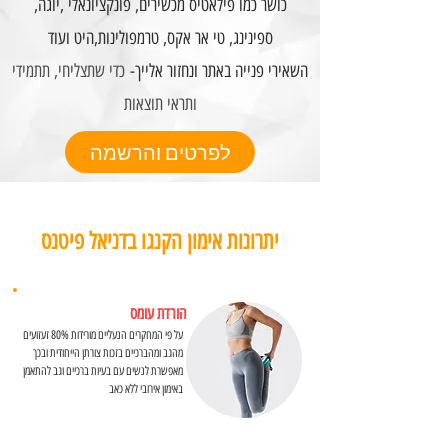
כושר כמו פילאטיס מכשירים, פונקציונאלי ,יוגה,
ספינינג, טי אר אקס, טרמפולינות,היט ועוד
השאירי פנייה באתר ונחזור אלייך-
כדי שתצליחי, תתמידי
ותראי תוצאות
לפרטים והרשמה
יתרונות אימון הקנגו בדניאל פיטנס
הורדת עומס
על פי המחקרים הנעליים מורידות 80% זעזועים
מהגב ומהברכיים בזכות צורתן הייחודית ובכך
מאפשרת לנשים עם בעיות ברכיים וגב להתאמן
באימון אירובי ללא כאב