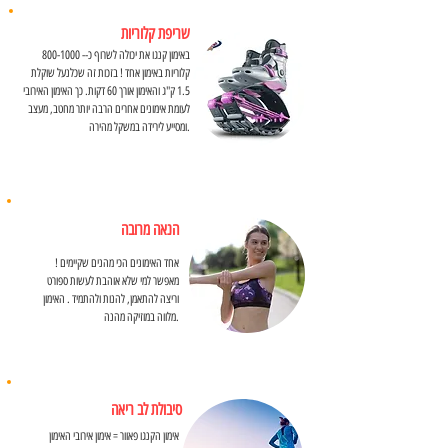
שריפת קלוריות
באימון קנגו את יכולה לשרוף כ--
800-1000
קלוריות באימון אחד ! בזכות זה שכלנעל שוקלת
1.5 ק"ג והאימון אורך 60 דקות. כך האימון האירובי
לעומת אימונים אחרים הרבה יותר מחטב, מעצב
ומסייע לירידה במשקל מהירה.
הנאה מרובה
אחד האימונים הכי מהנים שקיימים !
מאפשר למי שלא אוהבת לעשות ספורט
וריצה להתאמן, להנות ולהתמיד . האימון
מלווה במוזיקה מהנה.
סיבולת לב ריאה
אימון הקנגו פאוור = אימון אירובי האימון