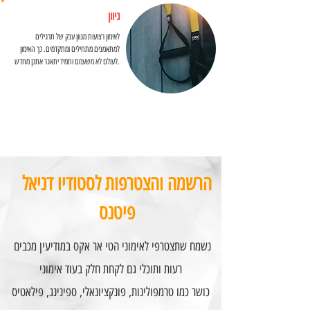
גיוון
לאימון רצועות מגוון ענק של תרגילים
למתאמנים מתחילים ומתקדמים. כך האימון
לעולם לא משעמם ותמיד יתאגר אתכן מחדש.
הרשמה והצטרפות לסטודיו דניאל
פיטנס
נשמח שתצטרפי לאימוני הטי אר אקס במודיעין מכבים
רעות ותוכלי גם לקחת חלק בעוד אימוני
כושר כמו טרמפולינות, פונקציונאלי, ספינינג, פילאטיס