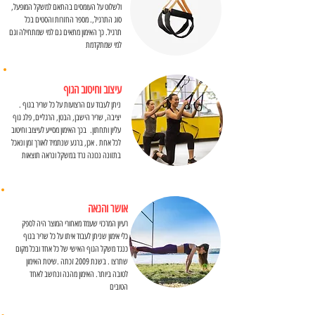
ולשלוט על העומסים בהתאם למשקל המופעל,
סוג התרגיל,. מספר החזרות והסטים בכל
תרגיל. כך האימון מתאים גם למי שמתחילה וגם
למי שמתקדמת
עיצוב וחיטוב הגוף
ניתן לעבוד עם הרצועות על כל שריר בגוף .
יציבה, שריר הישבן, הבטן, הרגליים, פלג גוף
עליון ותחתון.
בכך האימון מסייע לעיצוב וחיטוב
לכל אחת . אכן, ברגע שנתמיד לאורך זמן ונאכל
בתזונה נכונה נרד במשקל ונראה תוצאות
אושר והנאה
רעיון המרכזי שעמד מאחורי המוצר היה לספק
כלי אימון שניתן לעבוד איתו על כל שריר בגוף
כנגד משקל הגוף האישי של כל אחד ובכל מקום
שתרצו . בשנת 2009 זכתה .שיטת האימון
לטובה ביותר. האימון מהנה ונחשב לאחד
הטובים