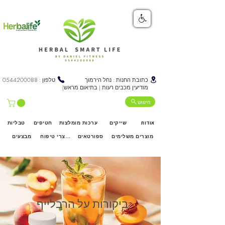
כתובת החנות : נחל הירמוך
טלפון :
0544200088
מודיעין מכבים רעות ( בתיאום מראש)
חיפוש
אודות
שייקים
ערכות מומלצות
חטיפים
טבליות
מוצרים משלימים
ספורטאים
מוצרי טיפוח
מבצעים
ביקורות על הרבלייף