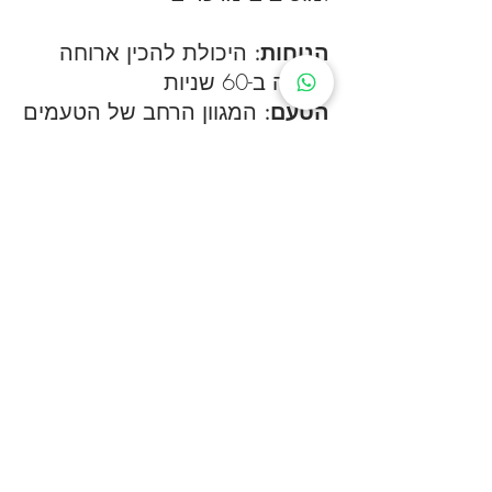
הנוחות:
היכולת להכין ארוחה
מזינה ב-60 שניות.
הטעם:
המגוון הרחב של הטעמים
הופך את התהליך למהנה ולא
למטלה.המעטפת השלמה:
הרבלייף מציעה פתרון 360
מעלות – החל משייקים ואבקות
חלבון, דרך חטיפי בריאות ועד
למוצרי טיפוח וקוסמטיקה
המעשירים את הגוף מבחוץ.
הדרך שלך לשינוי מתחילה
כאןחברת הרבלייף, המדורגת
כמותג מספר 1 בעולם בתחום
תחליפי הארוחה, ממשיכה לחדש