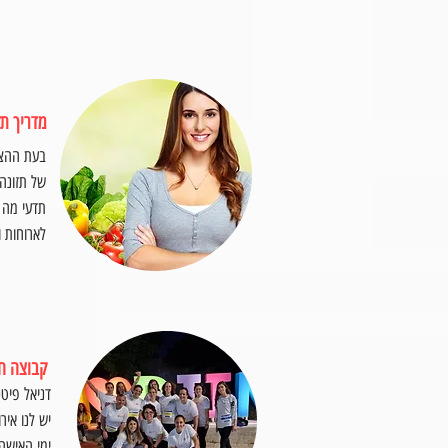
מדריך תז
בעת ההצט
של תזונה 
תדעי מה ל
לארוחות ו
קבוצה ח
דניאל פי
יש לנו איר
ימי האישה,