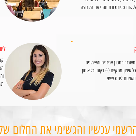
עשות ספורט וגם תהני עם הקבוצה
ליוו
קב
מאובזר במגוון אביזרים והאימונים
הטל
לנשים בלבד. כל אימון מתקיים 60 דקות וכל אימון
וה
תעז
רשמי עכשיו והגשימי את החלום של