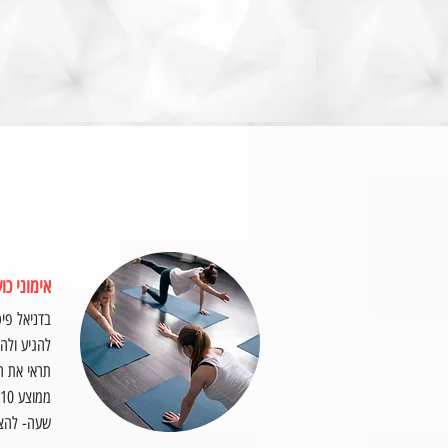
אימוני כו
בדניאל פיט
להגיע ולהת
תראי את ה
ממוצע 10 מתאמנות באימון
שעה-
להצל