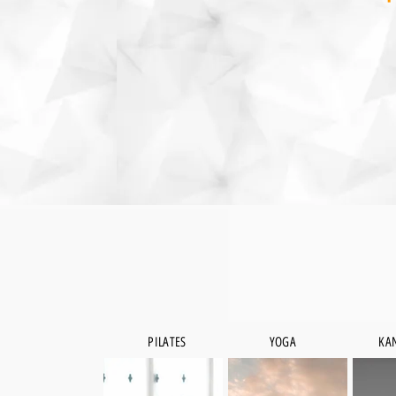
PILATES
YOGA
KA