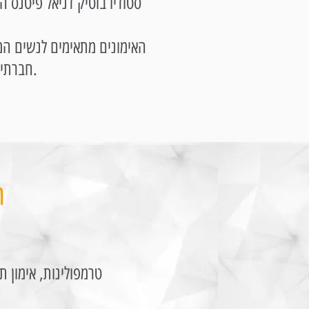
סטודיו בוטיק דניאל פיטנס ה
האימונים מתאימים לנשים המ
חברתית של נשים ממודיעין. האימונים מתאימים הן למתחילות והן למתקדמות.
ה
פילאטיס , יוגה, עיצוב וחיטוב, פונקציונלי, קנגו ג'אמפ, ספינינג, X