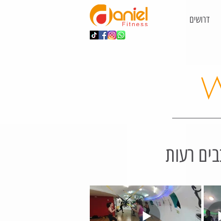
דרושים
W
בים רעות