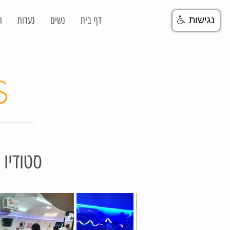
דף בית
נשים
נערות
ח
נגישות
S
סטודיו 