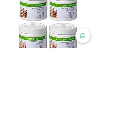
מארז מבצע 4 אבקות סיבים תזונתיים
שיבולת שועל בטעם תפוח - הרבלייף
Herbalife
מחיר
כולל מע״מ
|
איסוף עצמי / משלוח