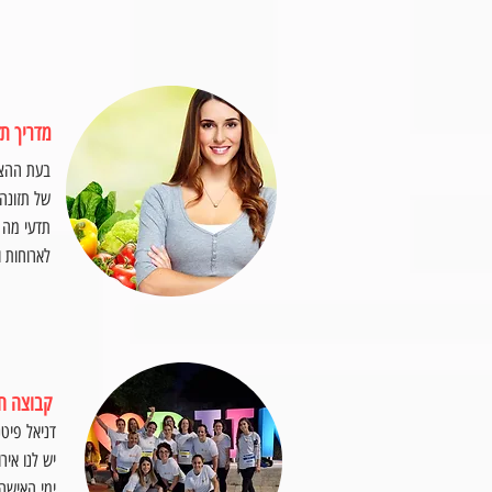
מדריך תז
בעת ההצט
של תזונה 
תדעי מה ל
לארוחות ו
קבוצה ח
דניאל פי
יש לנו איר
ימי האישה,