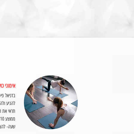
אימוני כו
בדניאל פיט
להגיע ולהת
תראי את ה
ממוצע 10 מתאמנות באימון
שעה-
להצל