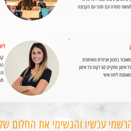
עשות ספורט וגם תהני עם הקבוצה
ליוו
קב
מאובזר במגוון אביזרים והאימונים
הטל
לנשים בלבד. כל אימון מתקיים 60 דקות וכל אימון
וה
תעז
רשמי עכשיו והגשימי את החלום של