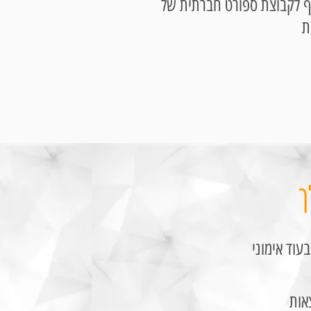
רף לקבוצת ספורט חברתית של
ך
עוד אימוני
אות