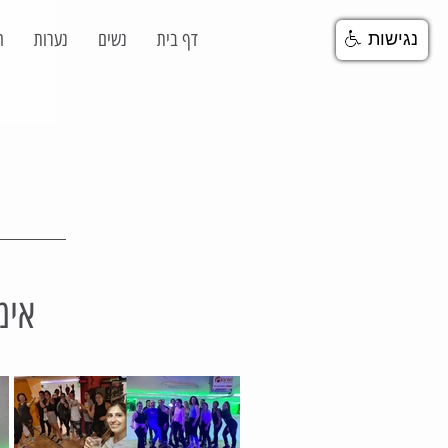
דף בית
נשים
נערות
ח
נגישות
אימ