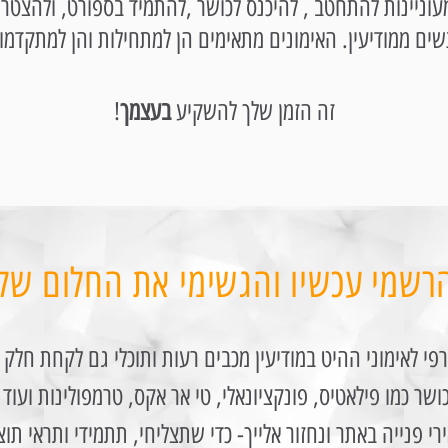
עוניינות להתחטב , להיכנס לכושר ,להתמיד בספורט, ולהצט
!זה הזמן שלך להשקיע
בעצמך
רשמי עכשיו והגשימי את החלום של
 לאימוני ההיט במודיעין מכבים רעות ותוכלי גם לקחת חלק ב
ושר כמו פילאטיס, פונקציונאלי, טי אר אקס, טרמפולינות ועוד
י פנייה באתר ונחזור אלייך- כדי שתצליחי, תתמידי ותראי תוצ