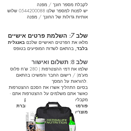
לקבלת מספר חונך / מפנה
יש לפנות למספר שלנו
0544200088
שלוש
אותיות גדולות של החונך / מפנה
שלב 7: השלמת פרטים אישיים
מלאו את הפרטים האישיים שלכם
באנגלית
בלבד,
בהתאם לשדות המופיעים בטופס
שלב 8: תשלום ואישור
שלמו את דמי ההצטרפות ( 280 ש"ח פלוס
מע"מ) / רישום החבר והמשיכו בהתאם
להוראות על המסך.
בסיום התהליך אשרו את הסכם ההצטרפות
- כאשר אתם משלמים על ההצטרפות אתם
מקבלים
מתנה מארז מפיץ - שייק
פורמולה 1, תיק, שייקר, כף וחוברת
מוצרים