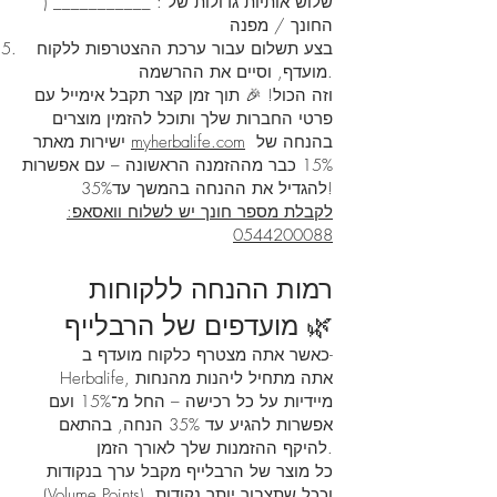
) ___________ : שלוש אותיות גדולות של
החונך / מפנה
בצע תשלום עבור ערכת ההצטרפות ללקוח
מועדף, וסיים את ההרשמה.
וזה הכול! 🎉 תוך זמן קצר תקבל אימייל עם
פרטי החברות שלך ותוכל להזמין מוצרים
בהנחה של
myherbalife.com
ישירות מאתר
15% כבר מההזמנה הראשונה – עם אפשרות
להגדיל את ההנחה בהמשך עד35%!
לקבלת מספר חונך יש לשלוח וואסאפ:
0544200088
רמות ההנחה ללקוחות
מועדפים של הרבלייף 🌿
כאשר אתה מצטרף כלקוח מועדף ב-
Herbalife, אתה מתחיל ליהנות מהנחות
מיידיות על כל רכישה – החל מ־15% ועם
אפשרות להגיע עד 35% הנחה, בהתאם
להיקף ההזמנות שלך לאורך הזמן.
כל מוצר של הרבלייף מקבל ערך בנקודות
(Volume Points), וככל שתצבור יותר נקודות