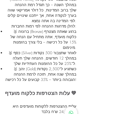
במהלך השנה – כך תגדל רמת ההנחה
שלך.ברוב המדינות, כל דולר אמריקאי שווה
בערך לנקודה אחת, אך ייתכנו שינויים קלים
לפי המדינה בה אתה נמצא.
להלן מדרגות ההנחה לפי רמות החברות:
🥉 ברונזה (Bronze):ברגע שאתה מצטרף
כלקוח מועדף, אתה מתחיל עם הנחה של
15% על כל רכישה – בלי צורך בהזמנות
מינימום.
🥈 כסף (Silver):לאחר שתצבור 500 נקודות
במהלך 12 חודשים, ההנחה שלך תעלה
ל־25% על כל ההזמנות העתידיות שלך.
🥇 זהב (Gold):כשתגיע ל־2,500 נקודות
במהלך שנה אחת, תזכה לרמת ההנחה
הגבוהה ביותר – 35% קבועים על כל רכישה!
עלות הצטרפות כלקוח מועדף 💚
עלות ההצטרפות ללקוחות מועדפים היא
בעלות 24 ש"ח בלבד.