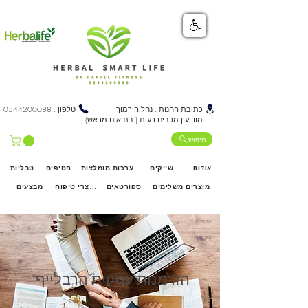
כתובת החנות : נחל הירמוך
טלפון :
0544200088
מודיעין מכבים רעות ( בתיאום מראש)
חיפוש
אודות
שייקים
ערכות מומלצות
חטיפים
טבליות
מוצרים משלימים
ספורטאים
מוצרי טיפוח
מבצעים
הזדמנות עסקית הרבלייף