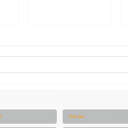
תוכנית תזונה "אמא חוזרת
לעצמה" – 90 יום לירידה
ימים 
במשקל