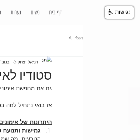
דף בית
נשים
נערות
ח
נגישות
All Posts
דניאל יצחק
16 בנוב׳ 2023
סטודיו לאימ
גם את מחפשת אימוני ת
אז בואי נתחיל למה בכ
היתרונות של אימונים 
גמישות ותנועה ט
הטבעית, מה שמביא