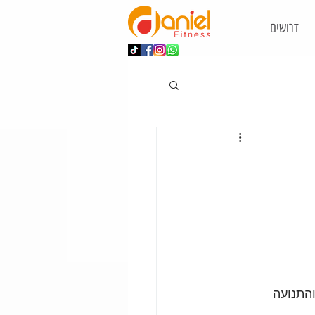
דרושים
התנועה 