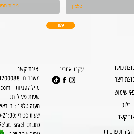
שלח
וצת כושר
יצירת קשר
עקבו אחרינו
0544200088 :משרדים
וצת ריצה
מייל לפניות
:
l.com
אי שימוש
:שעות פעילות
בלוג
מענה טלפוני: ימי ראשון עד ח
שעות סטודיו:8:30-21:30
ור קשר
Modiin, Modi'in-Maccabim-Re'ut, Israel :כתובת
הצהרת פרטיות
-ניתן ליצור קשר ב