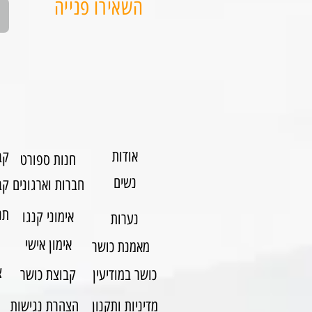
השאירו פנייה
אודות
קב
חנות ספורט
נשים
חברות וארגונים
קב
תנ
אימוני קנגו
נערות
אימון אישי
מאמנת כושר
צ
כושר במודיעין
קבוצת כושר
מדיניות ותקנון
הצהרת נגישות