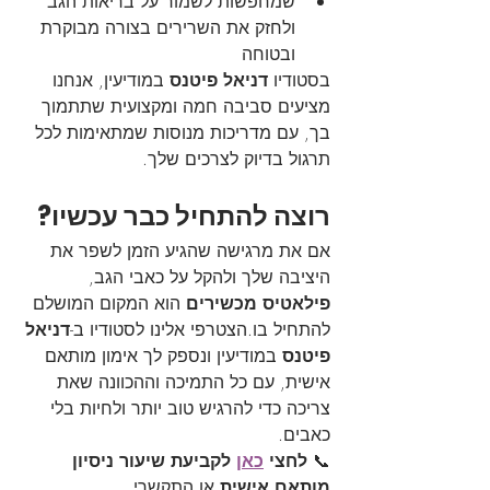
שמחפשות לשמור על בריאות הגב 
ולחזק את השרירים בצורה מבוקרת 
ובטוחה
בסטודיו 
דניאל פיטנס
 במודיעין, אנחנו 
מציעים סביבה חמה ומקצועית שתתמוך 
בך, עם מדריכות מנוסות שמתאימות לכל 
תרגול בדיוק לצרכים שלך.
רוצה להתחיל כבר עכשיו?
אם את מרגישה שהגיע הזמן לשפר את 
היציבה שלך ולהקל על כאבי הגב, 
פילאטיס מכשירים
 הוא המקום המושלם 
להתחיל בו.הצטרפי אלינו לסטודיו ב-
דניאל 
פיטנס
 במודיעין ונספק לך אימון מותאם 
אישית, עם כל התמיכה וההכוונה שאת 
צריכה כדי להרגיש טוב יותר ולחיות בלי 
כאבים.
📞 
לחצי 
כאן
 לקביעת שיעור ניסיון 
מותאם אישית
 או התקשרי 