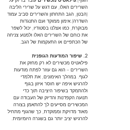
הגוף).
פילאטיס מכשירים
 עובד בדיוק על 
השרירים האלו, עם דגש על שרירי הליבה 
(הבטן, הגב התחתון והשרירים סביב עמוד 
השדרה).אימון ממוקד ועם התנגדות 
מבוקרת, כמו אצלנו בסטודיו, יכול לשפר 
את כוחם של השרירים האלו ולמנוע צניחה 
של הכתפיים או התעקמות של הגב.
2. שיפור המודעות הגופנית
פילאטיס מכשירים לא רק מחזק את 
השרירים – הוא גם עוזר לפתח מודעות 
לגוף. במהלך האימונים, את תלמדי 
להרגיש איפה יש חוסר איזון בגוף 
ולהתמקד בשיפור היציבה תוך כדי 
תנועה.הקפדנות והדיוק של העבודה עם 
המכשירים מסייעים לך להתאמן בצורה 
מאוד מדויקת וממוקדת, כך שהגוף מתחיל 
להרגיש יציב יותר גם בשגרה היומיומית.