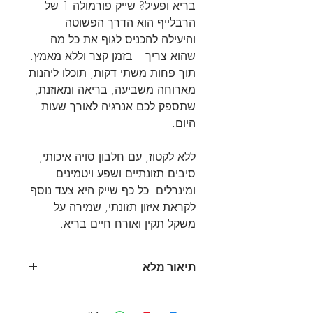
בריא ופעיל? שייק פורמולה 1 של
הרבלייף הוא הדרך הפשוטה
והיעילה להכניס לגוף את כל מה
שהוא צריך – בזמן קצר וללא מאמץ.
תוך פחות משתי דקות, תוכלו ליהנות
מארוחה משביעה, בריאה ומאוזנת,
שתספק לכם אנרגיה לאורך שעות
היום.
ללא לקטוז, עם חלבון סויה איכותי,
סיבים תזונתיים ושפע ויטמינים
ומינרלים. כל כף שייק היא צעד נוסף
לקראת איזון תזונתי, שמירה על
משקל תקין ואורח חיים בריא.
תיאור מלא
תועלות עיקריות:
מבוסס על פורמולה שנבדקה מחקרית