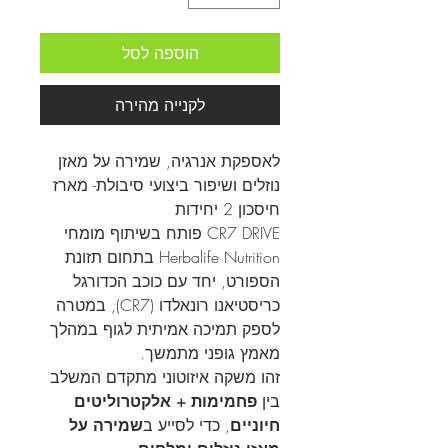
הוספה לסל
לקנייה מהירה
לאספקת אנרגיה, שמירה על מאזן
נוזלים ושיפור ביצועי סיבולת- מארז
חיסכון 2 יחידות
CR7 DRIVE פותח בשיתוף מומחי
Herbalife Nutrition בתחום תזונת
הספורט, יחד עם כוכב הכדורגל
כריסטיאנו רונאלדו (CR7), במטרה
לספק תמיכה אמיתית לגוף במהלך
מאמץ גופני מתמשך.
זהו משקה איזוטוני מתקדם המשלב
בין
פחמימות + אלקטרוליטים
חיוניים
, כדי לסייע ב
שמירה על