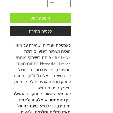
הוספה לסל
לקנייה מהירה
לאספקת אנרגיה, שמירה על מאזן
נוזלים ושיפור ביצועי סיבולת
CR7 DRIVE פותח בשיתוף מומחי
Herbalife Nutrition בתחום תזונת
הספורט, יחד עם כוכב הכדורגל
כריסטיאנו רונאלדו (CR7), במטרה
לספק תמיכה אמיתית לגוף במהלך
מאמץ גופני מתמשך.
זהו משקה איזוטוני מתקדם המשלב
בין
פחמימות + אלקטרוליטים
חיוניים
, כדי לסייע ב
שמירה על
מאזן נוזלים ומלחים
, ולהעניק