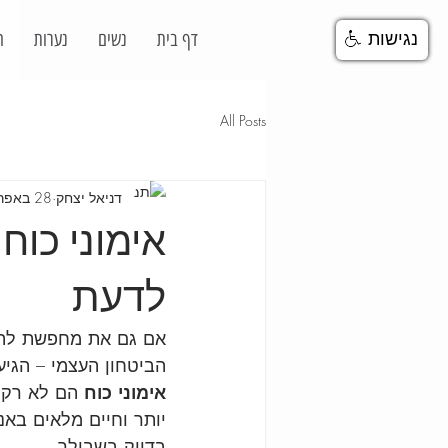
דף בית
נשים
נערות
ח
נגישות
All Posts
דניאל יצחק
28 באפר׳ 2025
אימוני כוח
לדעת
אם גם את מחפשת להרג
הביטחון העצמי – הגיע
אימוני כוח
 הם לא רק 
יותר וחיים מלאים באנ
בדיוק בשבילך.