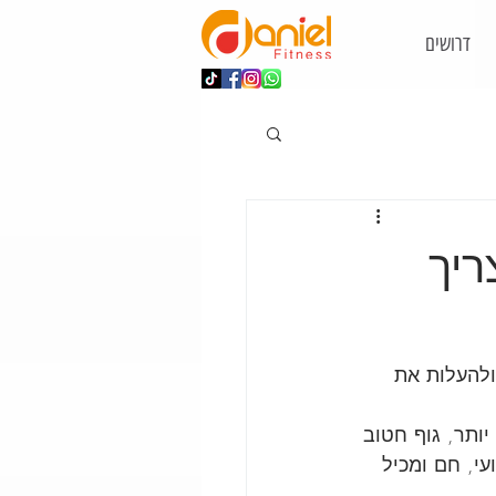
דרושים
ריך
להעלות את 
ותר, גוף חטוב 
י, חם ומכיל 