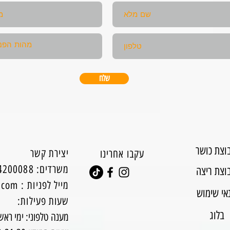
שלח
וצת כושר
יצירת קשר
עקבו אחרינו
0544200088 :משרדים
וצת ריצה
מייל לפניות
:
l.com
אי שימוש
:שעות פעילות
בלוג
מענה טלפוני: ימי ראשון עד ח