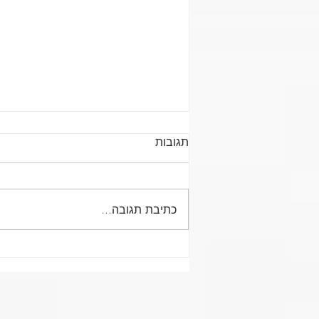
תגובות
כתיבת תגובה...
סטודיו לאימוני כוח וחיטוב
לנשים במורשת מודיעין - הדרך
החכמה להתחזק, להתחטב
ולהתמיד