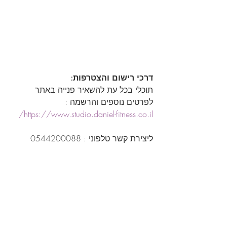
דרכי רישום והצטרפות:
תוכלי בכל עת להשאיר פנייה באתר 
לפרטים נוספים והרשמה :
https://www.studio.daniel-fitness.co.il/
ליצירת קשר טלפוני : 0544200088
פילאטיס מכשירים, נשים בלבד, סטודיו 
דניאל פיטנס, מודיעין מכבים רעות, אימון 
אישי פילאטיס, יתרונות פילאטיס 
מכשירים, רישום לפילאטיס מכשירים, 
הצטרפות לסטודיו פילאטיס, אימון נשים 