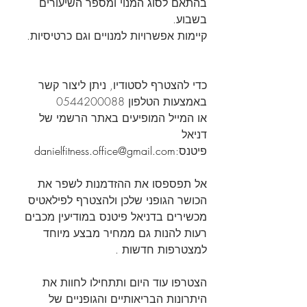
בהתאם לסוג המנוי ומספר השיעורים 
בשבוע. 
קיימות אפשרויות למנויים וגם כרטיסיות.
כדי להצטרף לסטודיו, ניתן ליצור קשר 
באמצעות הטלפון 0544200088
או המייל המופיעים באתר הרשמי של 
דניאל 
פיטנס:
danielfitness.office@gmail.com
אל תפספסו את ההזדמנות לשפר את 
הכושר הגופני שלכן ולהצטרף לפילאטיס 
מכשירים בדניאל פיטנס במודיעין מכבים 
רעות להנות גם ממחיר מבצע מיוחד 
למצטרפות חדשות . 
הצטרפו עוד היום ותתחילו לחוות את 
היתרונות הבריאותיים והגופניים של 