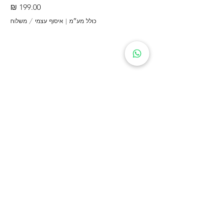
מחיר
יש להרחיק מהישג ידם של ילדים.
במקרה של רגישות או גירוי – להפסיק
כולל מע״מ
|
איסוף עצמי / משלוח
את השימוש.
מידע נוסף
הצהרת פרטיות
הצהרת נגישות
תקנון אתר
אודות
צור קשר
ההזדמנות העסקית של הרבלייף
קטלוג